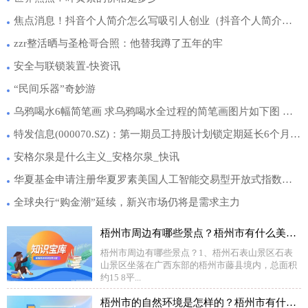
焦点消息！抖音个人简介怎么写吸引人创业（抖音个人简介怎么写吸引人）
zzr整活晒与圣枪哥合照：他替我蹲了五年的牢
安全与联锁装置-快资讯
“民间乐器”奇妙游
乌鸦喝水6幅简笔画 求乌鸦喝水全过程的简笔画图片如下图 全球观点
特发信息(000070.SZ)：第一期员工持股计划锁定期延长6个月_头条
安格尔泉是什么主义_安格尔泉_快讯
华夏基金申请注册华夏罗素美国人工智能交易型开放式指数证券投资基金（QDII） 视讯
全球央行“购金潮”延续，新兴市场仍将是需求主力
梧州市周边有哪些景点？梧州市有什么美食？
梧州市周边有哪些景点？1、梧州石表山景区石表
山景区坐落在广西东部的梧州市藤县境内，总面积
约15 8平...
梧州市的自然环境是怎样的？梧州市有什么地域文化？