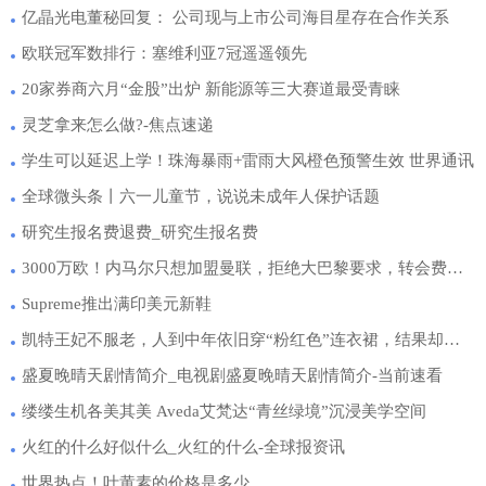
亿晶光电董秘回复： 公司现与上市公司海目星存在合作关系
欧联冠军数排行：塞维利亚7冠遥遥领先
20家券商六月“金股”出炉 新能源等三大赛道最受青睐
灵芝拿来怎么做?-焦点速递
学生可以延迟上学！珠海暴雨+雷雨大风橙色预警生效 世界通讯
全球微头条丨六一儿童节，说说未成年人保护话题
研究生报名费退费_研究生报名费
3000万欧！内马尔只想加盟曼联，拒绝大巴黎要求，转会费狂跌1.9亿-全球聚焦
Supreme推出满印美元新鞋
凯特王妃不服老，人到中年依旧穿“粉红色”连衣裙，结果却是非常时髦的|世界微速讯
盛夏晚晴天剧情简介_电视剧盛夏晚晴天剧情简介-当前速看
缕缕生机各美其美 Aveda艾梵达“青丝绿境”沉浸美学空间
火红的什么好似什么_火红的什么-全球报资讯
世界热点！叶黄素的价格是多少