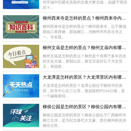
州市城中区曙光东路的文惠大桥北端， 始建于明洪
武十...
柳州西来寺是怎样的景点？柳州西来寺内有哪些景观？
柳州西来寺是怎样的景点？柳州西来寺，位于雅儒
路临江巷西侧，面临柳江，为柳州市尚存古寺之
一。寺名取...
柳州文庙是怎样的景点？柳州文庙内有哪些景观？
柳州文庙是怎样的景点？柳州是个有两千多年历史
的文化古城，唐朝以后，唐玄宗追封孔子为文宣
王，举国祭...
大龙潭是怎样的景区？大龙潭景区内有哪些景观？
大龙潭是怎样的景区？龙潭公园位于柳州市区南
部，距市中心仅三公里，规划面积约544公顷，是
一个融喀斯特...
柳侯公园是怎样的景区？柳侯公园内有哪些景点？
柳侯公园是怎样的景区？柳侯公园位于广西柳州市
柳江北岸，是为纪念唐代大文豪、曾任柳州刺史的
柳宗元而...