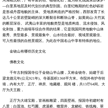
河湖相沉积，产有丰富的动、植物化石，成为研究我国东部侏罗-
---白垩系地层及时代划分的典型剖面。白垩纪晚期的红色砂砾岩
是形成丹霞地貌的主体。 受地质构造的严格控制，西部发育了长
达几十公里岩壁陡峭的深大断裂谷和断块山脊，如黄岗山-大竹岚
的断层深谷。 武夷山丰富的地貌类型是地质构造、流水侵蚀、风
化剥蚀，重力崩塌等综合作用的结果，它是我国同类地貌中山体
最秀、类型最多、景观最集中、山水结合最好、视域景观最佳、
可入性最强的自然景观区。为此在中国名山中享有特殊的地位。
金铙山有哪些历史文化
佛教文化
千年古刹报国寺位于金铙山半山腰，又称金铙寺。始建于后
梁龙德元年(公元921年)。寺基面积1368平方米。寺院外有护寺转
墙，内有大厅、正厅、禅房、地藏楼、观间 楼，共13厅64间。大
厅为天王殿，
正厅为大雄宝殿，皆画栋雕梁，四面壁画。报国寺初建时有
八景：白莲池、红芍圃、虎溪桥、蟾窟井、龙鳞松、铁线梅、翠