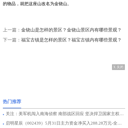
的物品，就把这座山改名为金铙山。
上一篇：
金铙山是怎样的景区？金铙山景区内有哪些景观？
下一篇：
福宝古镇是怎样的景区？福宝古镇内有哪些景观？
X 关闭
热门推荐
关注：美军机闯入南海侦察 南部战区回应 坚决捍卫国家主权，不容侵犯！
启明星辰（002439）5月31日主力资金净买入288.28万元-全球播资讯