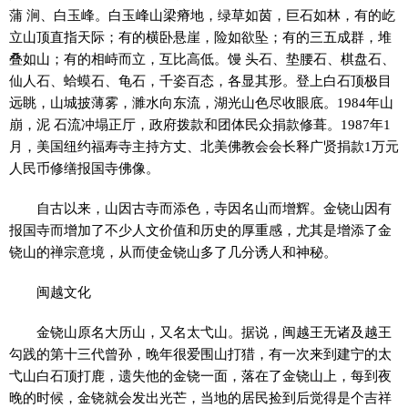
蒲 涧、白玉峰。白玉峰山梁瘠地，绿草如茵，巨石如林，有的屹
立山顶直指天际；有的横卧悬崖，险如欲坠；有的三五成群，堆
叠如山；有的相峙而立，互比高低。馒 头石、垫腰石、棋盘石、
仙人石、蛤蟆石、龟石，千姿百态，各显其形。登上白石顶极目
远眺，山城披薄雾，濉水向东流，湖光山色尽收眼底。1984年山
崩，泥 石流冲塌正厅，政府拨款和团体民众捐款修葺。1987年1
月，美国纽约福寿寺主持方丈、北美佛教会会长释广贤捐款1万元
人民币修缮报国寺佛像。
自古以来，山因古寺而添色，寺因名山而增辉。金铙山因有
报国寺而增加了不少人文价值和历史的厚重感，尤其是增添了金
铙山的禅宗意境，从而使金铙山多了几分诱人和神秘。
闽越文化
金铙山原名大历山，又名太弋山。据说，闽越王无诸及越王
勾践的第十三代曾孙，晚年很爱围山打猎，有一次来到建宁的太
弋山白石顶打鹿，遗失他的金铙一面，落在了金铙山上，每到夜
晚的时候，金铙就会发出光芒，当地的居民捡到后觉得是个吉祥