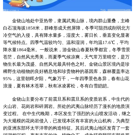
金铙山地处中亚热带，隶属武夷山脉，境内群山重叠，主峰
白石顶海拔1858米，群峰形成天然屏障，冬季可阻挡或削弱北方
冷空气的入侵，具有降水量多，湿度大，雾日长，垂直变化显著
等气候特点。四季气温较均匀、温和湿润，年均温17.6℃，平均
降水量1864毫米。一般说来，游金铙山春夏秋季都宜，冬季雪景
苍茫，自然风光秀美，而夏季气候凉爽，天气常万里晴空，是万
物生长最为茂盛、自然风光最具特色之时。金铙山景区境内是珍
稀野生动植物的良好栖息地和珍贵物种的基因库，森林覆盖率达
95%，这里朝晖夕阳，气象万千，一年四季景色各异，春有山花
浪漫，夏有林木苍翠，秋有冰凌雾松，冬有白雪皑皑。
金铙山主要分布了前震旦系和震旦系的变质岩系，中生代的
火山岩、花岗岩和碎屑岩。所处的武夷山脉经历了漫长的地质演
变过程。 在中生代晚期，本区发生了强烈的火山喷发活动，继之
为大规模的花岗岩侵入，已发现本区有丰富的火山机构，为典型
的亚洲东部环太平洋带的构造特征。其后武夷山地区发育了一套